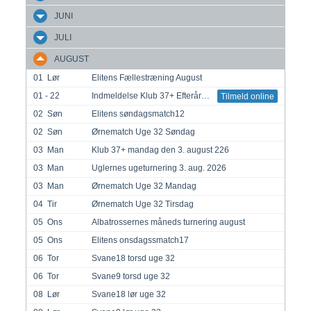
JUNI
JULI
AUGUST
01
Lør
Elitens Fællestræning August
01 - 22
Indmeldelse Klub 37+ Efterår 2026
Tilmeld online
02
Søn
Elitens søndagsmatch12
02
Søn
Ørnematch Uge 32 Søndag
03
Man
Klub 37+ mandag den 3. august 226
03
Man
Uglernes ugeturnering 3. aug. 2026
03
Man
Ørnematch Uge 32 Mandag
04
Tir
Ørnematch Uge 32 Tirsdag
05
Ons
Albatrossernes måneds turnering august
05
Ons
Elitens onsdagssmatch17
06
Tor
Svane18 torsd uge 32
06
Tor
Svane9 torsd uge 32
08
Lør
Svane18 lør uge 32