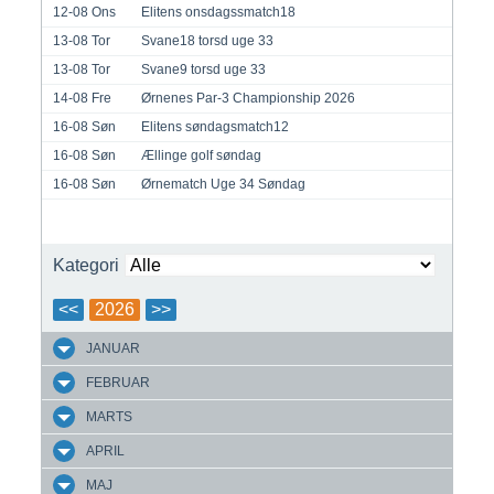
12-08
Ons
Elitens onsdagssmatch18
13-08
Tor
Svane18 torsd uge 33
13-08
Tor
Svane9 torsd uge 33
14-08
Fre
Ørnenes Par-3 Championship 2026
16-08
Søn
Elitens søndagsmatch12
16-08
Søn
Ællinge golf søndag
16-08
Søn
Ørnematch Uge 34 Søndag
Kategori
<<
2026
>>
JANUAR
FEBRUAR
MARTS
APRIL
MAJ