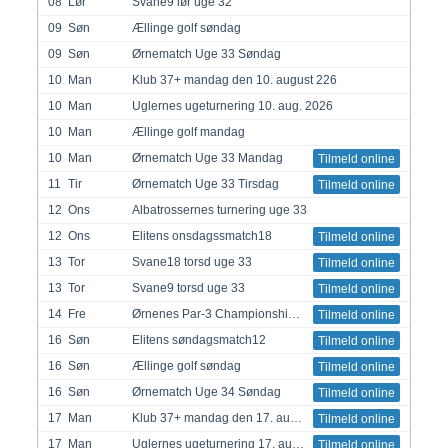
08
Lør
Svane9 lør uge 32
09
Søn
Ællinge golf søndag
09
Søn
Ørnematch Uge 33 Søndag
10
Man
Klub 37+ mandag den 10. august 226
10
Man
Uglernes ugeturnering 10. aug. 2026
10
Man
Ællinge golf mandag
10
Man
Ørnematch Uge 33 Mandag
Tilmeld online
11
Tir
Ørnematch Uge 33 Tirsdag
Tilmeld online
12
Ons
Albatrossernes turnering uge 33
12
Ons
Elitens onsdagssmatch18
Tilmeld online
13
Tor
Svane18 torsd uge 33
Tilmeld online
13
Tor
Svane9 torsd uge 33
Tilmeld online
14
Fre
Ørnenes Par-3 Championship 2026
Tilmeld online
16
Søn
Elitens søndagsmatch12
Tilmeld online
16
Søn
Ællinge golf søndag
Tilmeld online
16
Søn
Ørnematch Uge 34 Søndag
Tilmeld online
17
Man
Klub 37+ mandag den 17. august 226
Tilmeld online
17
Man
Uglernes ugeturnering 17. aug. 2026
Tilmeld online