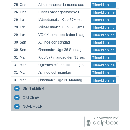
26
Ons
Albatrossernes turnering uge 35
Tilmeld online
26
Ons
Elitens onsdagssmatch20
Tilmeld online
29
Lør
Månedsmatch Klub 37+ lørdag d. 29. august 2026
Tilmeld online
29
Lør
Månedsmatch Klub 37+ lørdag d. 29. august 2026
Tilmeld online
29
Lør
VGK Klubmesterskaber i slagspil for aldersgrupper 2026
Tilmeld online
30
Søn
Ællinge golf søndag
Tilmeld online
30
Søn
Ørnematch Uge 36 Søndag
Tilmeld online
31
Man
Klub 37+ mandag den 31. august 226
Tilmeld online
31
Man
Uglernes Månedsturnering 31. aug. 2026
Tilmeld online
31
Man
Ællinge golf mandag
Tilmeld online
31
Man
Ørnematch Uge 36 Mandag
Tilmeld online
SEPTEMBER
OKTOBER
NOVEMBER