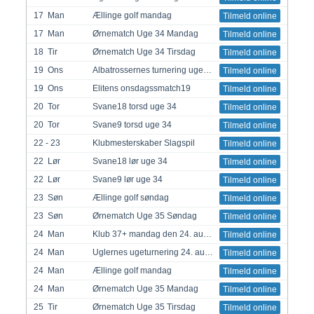
17
Man
Ællinge golf mandag
Tilmeld online
17
Man
Ørnematch Uge 34 Mandag
Tilmeld online
18
Tir
Ørnematch Uge 34 Tirsdag
Tilmeld online
19
Ons
Albatrossernes turnering uge 34
Tilmeld online
19
Ons
Elitens onsdagssmatch19
Tilmeld online
20
Tor
Svane18 torsd uge 34
Tilmeld online
20
Tor
Svane9 torsd uge 34
Tilmeld online
22 - 23
Klubmesterskaber Slagspil
Tilmeld online
22
Lør
Svane18 lør uge 34
Tilmeld online
22
Lør
Svane9 lør uge 34
Tilmeld online
23
Søn
Ællinge golf søndag
Tilmeld online
23
Søn
Ørnematch Uge 35 Søndag
Tilmeld online
24
Man
Klub 37+ mandag den 24. august 226
Tilmeld online
24
Man
Uglernes ugeturnering 24. aug. 2026
Tilmeld online
24
Man
Ællinge golf mandag
Tilmeld online
24
Man
Ørnematch Uge 35 Mandag
Tilmeld online
25
Tir
Ørnematch Uge 35 Tirsdag
Tilmeld online