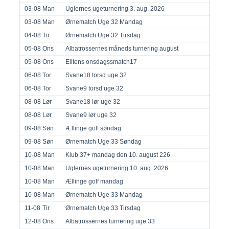
03-08
Man
Uglernes ugeturnering 3. aug. 2026
03-08
Man
Ørnematch Uge 32 Mandag
04-08
Tir
Ørnematch Uge 32 Tirsdag
05-08
Ons
Albatrossernes måneds turnering august
05-08
Ons
Elitens onsdagssmatch17
06-08
Tor
Svane18 torsd uge 32
06-08
Tor
Svane9 torsd uge 32
08-08
Lør
Svane18 lør uge 32
08-08
Lør
Svane9 lør uge 32
09-08
Søn
Ællinge golf søndag
09-08
Søn
Ørnematch Uge 33 Søndag
10-08
Man
Klub 37+ mandag den 10. august 226
10-08
Man
Uglernes ugeturnering 10. aug. 2026
10-08
Man
Ællinge golf mandag
10-08
Man
Ørnematch Uge 33 Mandag
11-08
Tir
Ørnematch Uge 33 Tirsdag
12-08
Ons
Albatrossernes turnering uge 33