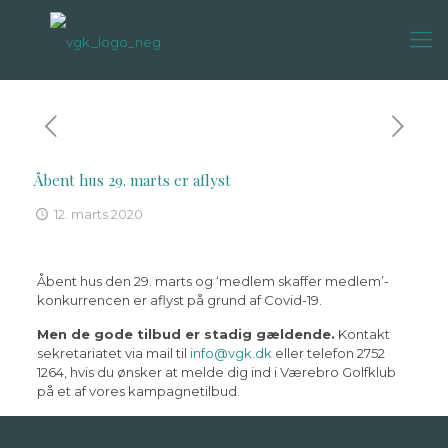
Åbent hus 29. marts er aflyst
12. marts 2020
Åbent hus den 29. marts og ‘medlem skaffer medlem’-
konkurrencen er aflyst på grund af Covid-19.
Men de gode tilbud er stadig gældende.
Kontakt
sekretariatet via mail til
info@vgk.dk
eller telefon 2752
1264, hvis du ønsker at melde dig ind i Værebro Golfklub
på et af vores kampagnetilbud.