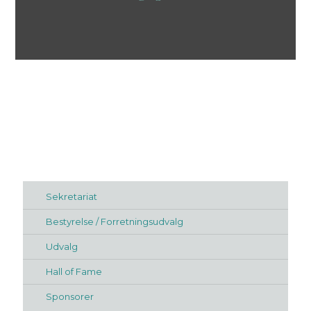
Sekretariat
Bestyrelse / Forretningsudvalg
Udvalg
Hall of Fame
Sponsorer