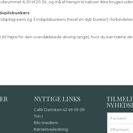
tidsrummet 6.30 til 20.30, og må af hensyn til naboer ikke bruges uden
ndspilsbunkers
dspilsgreens og 3 indspilsbunkers (heraf én dyb bunker) i forbindels
 (til højre for den overdækkede driving range), hvor du kan træne de
DER
NYTTIGE LINKS
TILMEL
NYHEDS
Café Damsten 42 49 09 09
Trin 1
Bliv medlem
Kørselsvejledning