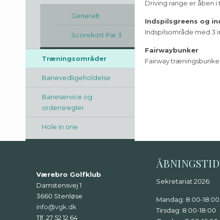
Driving range er åben i 
Generelt
Indspilsgreens og i
Indspilsområde med 3 in
Scorekort Par 3
Fairwaybunker
Træningsområder
Fairway træningsbunker
Banevedligeholdelse
Baneservice og
ordensregler
Hole in one
ÅBNINGSTI
Værebro Golfklub
Sekretariat 2026:
Damstensvej 1
3660 Stenløse
Mandag: 8:00-18:00
info@vgk.dk
Tirsdag: 8:00-18:00
Tlf. 27 52 12 64