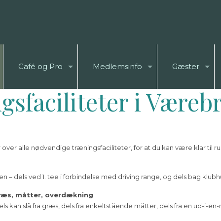
Café og Pro
Medlemsinfo
Gæster
sfaciliteter i Væreb
ver alle nødvendige træningsfaciliteter, for at du kan være klar til run
reen – dels ved 1. tee i forbindelse med driving range, og dels bag kl
ræs, måtter, overdækning
els kan slå fra græs, dels fra enkeltstående måtter, dels fra en ud-i-e