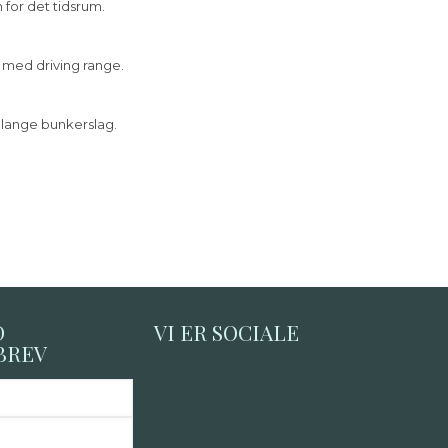
 for det tidsrum.
e med driving range.
 lange bunkerslag.
D
VI ER SOCIALE
BREV