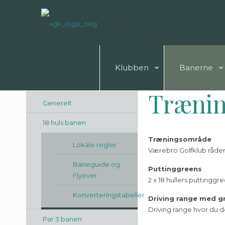
Klubben
Banerne
Træning
Generelt
18 huls banen
Træningsområde
Lokale regler
Værebro Golfklub råder o
Baneguide og
Puttinggreens
Flyover
2 x 18 hullers puttingg
Konverteringstabeller
Driving range med g
Driving range hvor du d
Par 3 banen