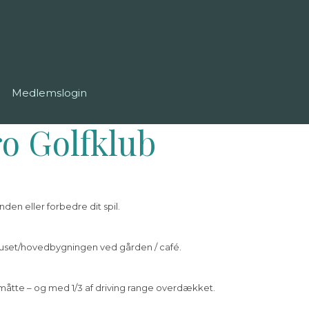
Medlemslogin
ro Golfklub
den eller forbedre dit spil.
ubhuset/hovedbygningen ved gården / café.
n-måtte – og med 1/3 af driving range overdækket.