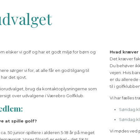
udvalget
 elsker vi golf og har et godt miljø for børn og
Hvad kræver d
Det kræver fak
Du behøver ikk
 sørger vi for, at alle får en god tilgang til
vejen. Hvis bar
 har det sjovt.
er du allerede 
til i golfklubben
uniorudvalget, brug da kontaktoplysningerne som
ersigt over udvalgene i Værebro Golfklub.
Vi har fælles t
edlem:
Søndag kl.
Søndag kl.
ve at spille golf?
Vi mødes ved p
 ca. 50 junior-spillere i alderen 5-18 år på meget
llemæssigt. Vores filosofi er enkel – det SKAL