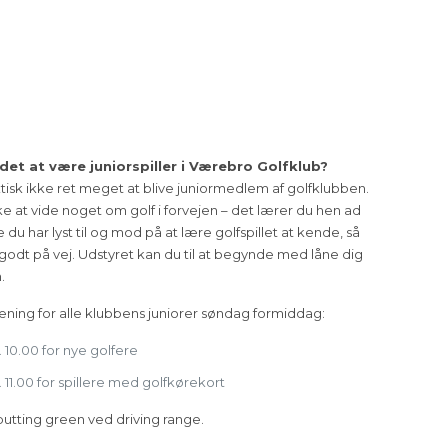
et at være juniorspiller i Værebro Golfklub?
tisk ikke ret meget at blive juniormedlem af golfklubben.
e at vide noget om golf i forvejen – det lærer du hen ad
e du har lyst til og mod på at lære golfspillet at kende, så
godt på vej. Udstyret kan du til at begynde med låne dig
.
ræning for alle klubbens juniorer søndag formiddag:
 10.00 for nye golfere
 11.00 for spillere med golfkørekort
utting green ved driving range.