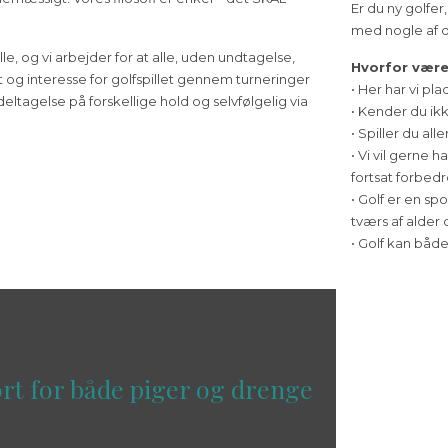
Er du ny golfer
med nogle af d
lle, og vi arbejder for at alle, uden undtagelse,
Hvorfor vær
t og interesse for golfspillet gennem turneringer
• Her har vi pla
tagelse på forskellige hold og selvfølgelig via
• Kender du ikk
• Spiller du all
• Vi vil gerne 
fortsat forbed
• Golf er en sp
tværs af alder 
• Golf kan både
ort for både piger og drenge