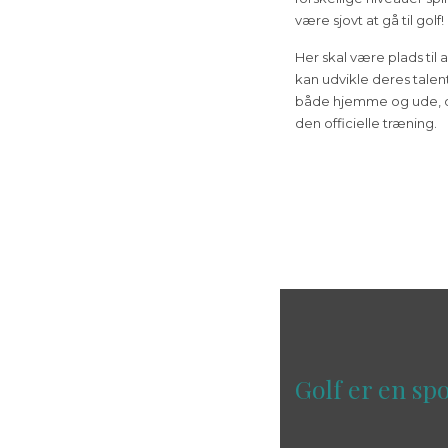
være sjovt at gå til golf!
Her skal være plads til a
kan udvikle deres talen
både hjemme og ude, del
den officielle træning.
Golf er en sp