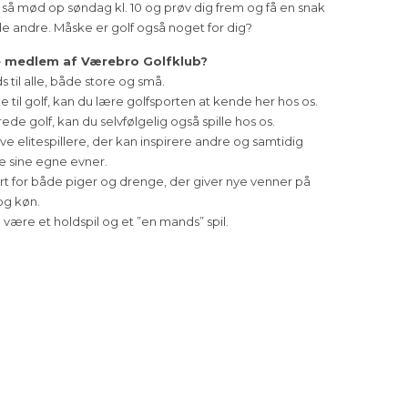
, så mød op søndag kl. 10 og prøv dig frem og få en snak
e andre. Måske er golf også noget for dig?
e medlem af Værebro Golfklub?
ds til alle, både store og små.
e til golf, kan du lære golfsporten at kende her hos os.
erede golf, kan du selvfølgelig også spille hos os.
have elitespillere, der kan inspirere andre og samtidig
re sine egne evner.
ort for både piger og drenge, der giver nye venner på
og køn.
 være et holdspil og et ”en mands” spil.