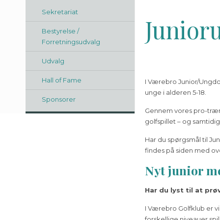
Sekretariat
Junior
Bestyrelse /
Forretningsudvalg
Udvalg
Hall of Fame
I Værebro Junior/Ungdom
unge i alderen 5-18.
Sponsorer
Gennem vores pro-trænere
golfspillet – og samtidig
Har du spørgsmål til J
findes på siden med ov
Nyt junior m
Har du lyst til at prø
I Værebro Golfklub er vi
forskellige niveauer spi