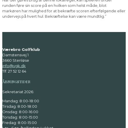
runden føre sin score på en hvilken som helst måde, blot
markøren har mulighed for at bekræfte scoren efterfølgende eller
undervejs på hvert hul. Bekræftelse kan være mundtlig.”
Værebro Golfklub
Damstensvej 1
3660 Stenløse
info@vgk.dk
Tlf. 27 52 12 64
ÅBNINGSTIDER
Sekretariat 2026:
Mandag: 8:00-18:00
Tirsdag: 8:00-18:00
Onsdag: 8:00-16:00
Torsdag: 8:00-15:00
Fredag: 8:00-15:00