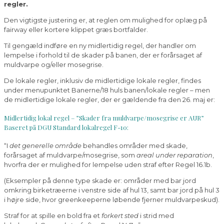
regler.
Den vigtigste justering er, at reglen om mulighed for oplæg på
fairway eller kortere klippet græs bortfalder.
Til gengæld indføre en ny midlertidig regel, der handler om
lempelse i forhold til de skader på banen, der er forårsaget af
muldvarpe og/eller mosegrise.
De lokale regler, inklusiv de midlertidige lokale regler, findes
under menupunktet Banerne/18 huls banen/lokale regler – men
de midlertidige lokale regler, der er gældende fra den 26. maj er:
Midlertidig lokal regel – ”Skader fra muldvarpe/mosegrise er AUR”
Baseret på DGU Standard lokalregel F-10:
“I
det generelle område
behandles områder med skade,
forårsaget af muldvarpe/mosegrise, som
areal under reparation
,
hvorfra der er mulighed for lempelse uden straf efter Regel 16.1b.
(Eksempler på denne type skade er: områder med bar jord
omkring birketræerne i venstre side af hul 13, samt bar jord på hul 3
i højre side, hvor greenkeeperne løbende fjerner muldvarpeskud).
Straf for at spille en bold fra et
forkert sted
i strid med