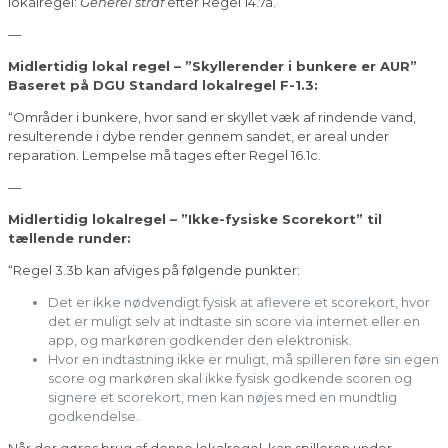
lokalregel:
Generel straf
efter Regel 14.7a.”
—
Midlertidig lokal regel – ”Skyllerender i bunkere er AUR”
Baseret på DGU Standard lokalregel F-1.3:
“Områder i bunkere, hvor sand er skyllet væk af rindende vand,
resulterende i dybe render gennem sandet, er areal under
reparation. Lempelse må tages efter Regel 16.1c.
—
Midlertidig lokalregel – ”Ikke-fysiske Scorekort” til
tællende runder:
“Regel 3.3b kan afviges på følgende punkter:
Det er ikke nødvendigt fysisk at aflevere et scorekort, hvor
det er muligt selv at indtaste sin score via internet eller en
app, og markøren godkender den elektronisk.
Hvor en indtastning ikke er muligt, må spilleren føre sin egen
score og markøren skal ikke fysisk godkende scoren og
signere et scorekort, men kan nøjes med en mundtlig
godkendelse.
Når der gøres brug af denne lokalregel, kan spilleren under