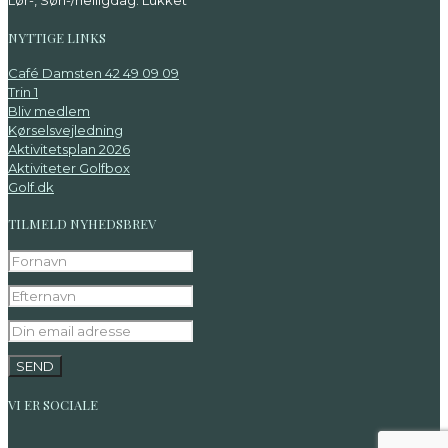
Lør-, Søn-/helligdag: Lukket
NYTTIGE LINKS
Café Damsten 42 49 09 09
Trin 1
Bliv medlem
Kørselsvejledning
Aktivitetsplan 2026
Aktiviteter Golfbox
Golf.dk
TILMELD NYHEDSBREV
VI ER SOCIALE