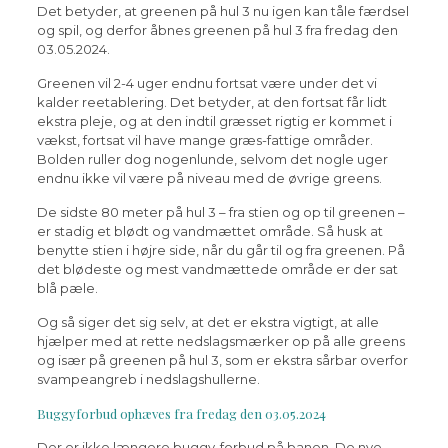
Det betyder, at greenen på hul 3 nu igen kan tåle færdsel
og spil, og derfor åbnes greenen på hul 3 fra fredag den
03.05.2024.
Greenen vil 2-4 uger endnu fortsat være under det vi
kalder reetablering. Det betyder, at den fortsat får lidt
ekstra pleje, og at den indtil græsset rigtig er kommet i
vækst, fortsat vil have mange græs-fattige områder.
Bolden ruller dog nogenlunde, selvom det nogle uger
endnu ikke vil være på niveau med de øvrige greens.
De sidste 80 meter på hul 3 – fra stien og op til greenen –
er stadig et blødt og vandmættet område. Så husk at
benytte stien i højre side, når du går til og fra greenen. På
det blødeste og mest vandmættede område er der sat
blå pæle.
Og så siger det sig selv, at det er ekstra vigtigt, at alle
hjælper med at rette nedslagsmærker op på alle greens
og især på greenen på hul 3, som er ekstra sårbar overfor
svampeangreb i nedslagshullerne.
Buggyforbud ophæves fra fredag den 03.05.2024
Der er ikke længere buggy-forbud på banen. De nye