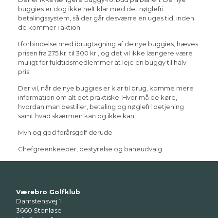
buggies er dog ikke helt klar med det nøglefri
betalingssystem, så der går desværre en uges tid, inden
de kommer i aktion.
I forbindelse med ibrugtagning af de nye buggies, hæves
prisen fra 275 kr. til 300 kr., og det vil ikke længere være
muligt for fuldtidsmedlemmer at leje en buggy til halv
pris.
Der vil, når de nye buggies er klar til brug, komme mere
information om alt det praktiske: Hvor må de køre,
hvordan man bestiller, betaling og nøglefri betjening
samt hvad skærmen kan og ikke kan.
Mvh og god forårsgolf derude
Chefgreenkeeper, bestyrelse og baneudvalg
Værebro Golfklub
Damstensvej 1
3660 Stenløse