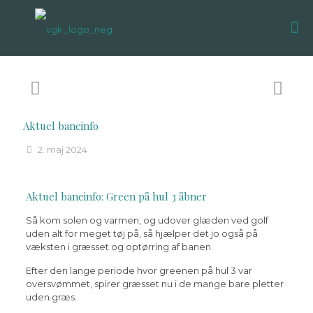
Aktuel baneinfo
2. maj 2024
Aktuel baneinfo: Green på hul 3 åbner
Så kom solen og varmen, og udover glæden ved golf
uden alt for meget tøj på, så hjælper det jo også på
væksten i græsset og optørring af banen.
Efter den lange periode hvor greenen på hul 3 var
oversvømmet, spirer græsset nu i de mange bare pletter
uden græs.