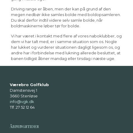
Driving range er åben, men der kan på grund af den
megen nedbør ikke samles bolde med boldopsamleren.
Du skal derfor indtil videre selv samle bolde, når
boldmaskinerne løber tør for bolde.
Vi har været i kontakt med flere af vores naboklubber, og
dem vi har talt med, er i samme situation som os. Nogle
har lukket og vurderer situationen dagligt ligesom os, og
andre har i forbindelse med lukning allerede besluttet, at
banen tidligst åbner mandag eller tirsdag i næste uge.
Værebro Golfklub
Damstensvej 1
3660 Stenløse
info@vgk.dk
Tlf. 27 52 12 64
ÅBNINGSTIDER