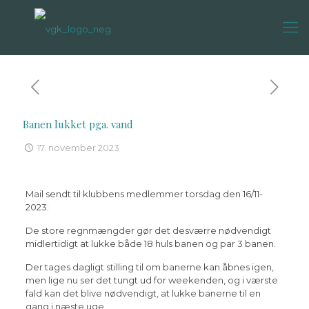
Banen lukket pga. vand
17. november 2023
Mail sendt til klubbens medlemmer torsdag den 16/11-
2023:
De store regnmængder gør det desværre nødvendigt
midlertidigt at lukke både 18 huls banen og par 3 banen.
Der tages dagligt stilling til om banerne kan åbnes igen,
men lige nu ser det tungt ud for weekenden, og i værste
fald kan det blive nødvendigt, at lukke banerne til en
gang i næste uge.