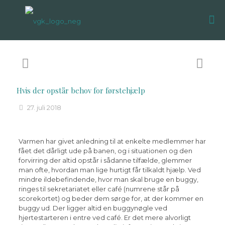
Hvis der opstår behov for førstehjælp
27. juli 2018
Varmen har givet anledning til at enkelte medlemmer har
fået det dårligt ude på banen, og i situationen og den
forvirring der altid opstår i sådanne tilfælde, glemmer
man ofte, hvordan man lige hurtigt får tilkaldt hjælp. Ved
mindre ildebefindende, hvor man skal bruge en buggy,
ringes til sekretariatet eller café (numrene står på
scorekortet) og beder dem sørge for, at der kommer en
buggy ud. Der ligger altid en buggynøgle ved
hjertestarteren i entre ved café. Er det mere alvorligt