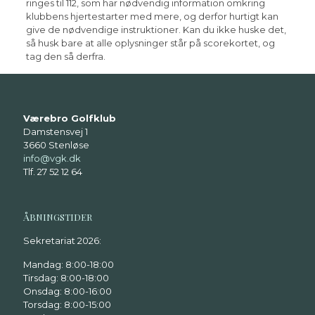
ringes til 112, som har nødvendig information omkring
klubbens hjertestarter med mere, og derfor hurtigt kan
give de nødvendige instruktioner. Kan du ikke huske det,
så husk bare at alle oplysninger står på scorekortet, og
tag den så derfra.
Værebro Golfklub
Damstensvej 1
3660 Stenløse
info@vgk.dk
Tlf. 27 52 12 64
ÅBNINGSTIDER
Sekretariat 2026:
Mandag: 8:00-18:00
Tirsdag: 8:00-18:00
Onsdag: 8:00-16:00
Torsdag: 8:00-15:00