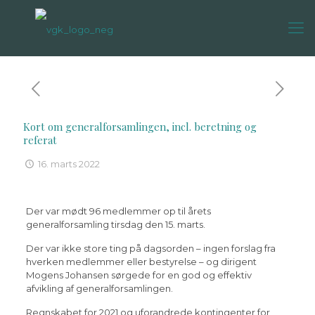
Kort om generalforsamlingen, incl. beretning og
referat
16. marts 2022
Der var mødt 96 medlemmer op til årets
generalforsamling tirsdag den 15. marts.
Der var ikke store ting på dagsorden – ingen forslag fra
hverken medlemmer eller bestyrelse – og dirigent
Mogens Johansen sørgede for en god og effektiv
afvikling af generalforsamlingen.
Regnskabet for 2021 og uforandrede kontingenter for