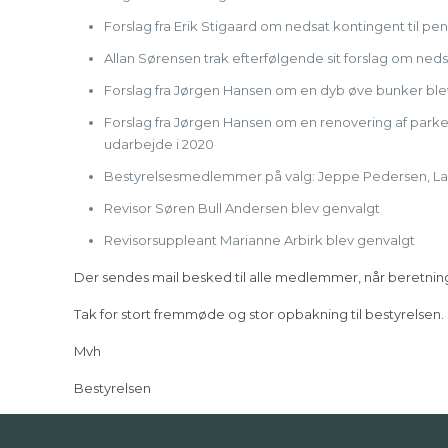
Forslag fra Erik Stigaard om nedsat kontingent til pe
Allan Sørensen trak efterfølgende sit forslag om nedsa
Forslag fra Jørgen Hansen om en dyb øve bunker bl
Forslag fra Jørgen Hansen om en renovering af parker
udarbejde i 2020
Bestyrelsesmedlemmer på valg: Jeppe Pedersen, Lar
Revisor Søren Bull Andersen blev genvalgt
Revisorsuppleant Marianne Arbirk blev genvalgt
Der sendes mail besked til alle medlemmer, når beretnin
Tak for stort fremmøde og stor opbakning til bestyrelsen.
Mvh
Bestyrelsen