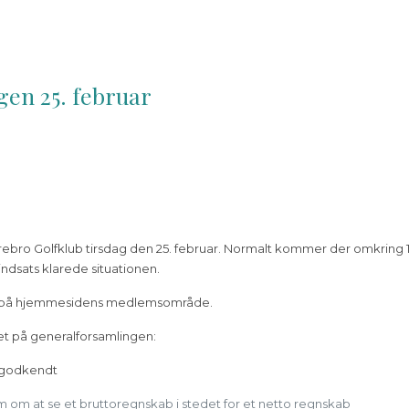
gen 25. februar
rebro Golfklub tirsdag den 25. februar. Normalt kommer der omkring
indsats klarede situationen.
g på hjemmesidens medlemsområde.
tet på generalforsamlingen:
v godkendt
m at se et bruttoregnskab i stedet for et netto regnskab