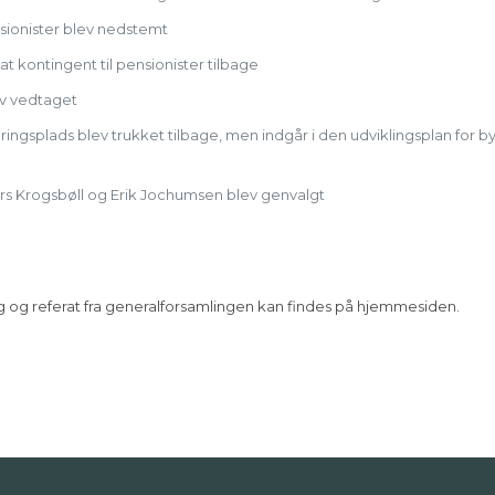
nsionister blev nedstemt
t kontingent til pensionister tilbage
ev vedtaget
ingsplads blev trukket tilbage, men indgår i den udviklingsplan for b
s Krogsbøll og Erik Jochumsen blev genvalgt
g og referat fra generalforsamlingen kan findes på hjemmesiden.