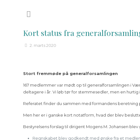
Kort status fra generalforsamlin
2. marts 2020
Stort fremmøde på generalforsamlingen
167 medlemmer var mødt op til generalforsamlingen i Væ
deltagere i år. Vi løb tør for stemmesedler, men en hurtig 
Referatet finder du sammen med formandens beretnin
Men her er i ganske kort notatform, hvad der blev beslut
Bestyrelsens forslag til dirigent Mogens M. Johansen ble
Regnskabet blev godkendt med ønske fra et medlem o