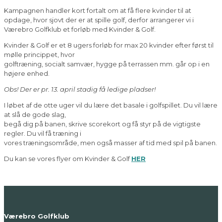
Kampagnen handler kort fortalt om at få flere kvinder til at
opdage, hvor sjovt der er at spille golf, derfor arrangerer vi i
Værebro Golfklub et forløb med Kvinder & Golf.
Kvinder & Golf er et 8 ugers forløb for max 20 kvinder efter først til
mølle princippet, hvor
golftræning, socialt samvær, hygge på terrassen mm. går op i en
højere enhed.
Obs! Der er pr. 13. april stadig få ledige pladser!
I løbet af de otte uger vil du lære det basale i golfspillet. Du vil lære
at slå de gode slag,
begå dig på banen, skrive scorekort og få styr på de vigtigste
regler. Du vil få træning i
vores træningsområde, men også masser af tid med spil på banen.
Du kan se vores flyer om Kvinder & Golf
HER
Værebro Golfklub