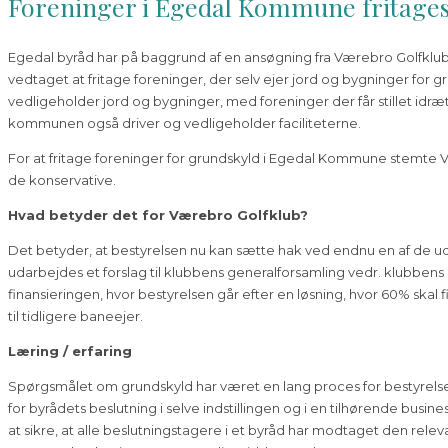
Foreninger i Egedal Kommune fritages
Egedal byråd har på baggrund af en ansøgning fra Værebro Golfkl
vedtaget at fritage foreninger, der selv ejer jord og bygninger for g
vedligeholder jord og bygninger, med foreninger der får stillet idræ
kommunen også driver og vedligeholder faciliteterne.
For at fritage foreninger for grundskyld i Egedal Kommune stemte Ven
de konservative.
Hvad betyder det for Værebro Golfklub?
Det betyder, at bestyrelsen nu kan sætte hak ved endnu en af de udfo
udarbejdes et forslag til klubbens generalforsamling vedr. klubben
finansieringen, hvor bestyrelsen går efter en løsning, hvor 60% ska
til tidligere baneejer.
Læring / erfaring
Spørgsmålet om grundskyld har været en lang proces for bestyrelsen,
for byrådets beslutning i selve indstillingen og i en tilhørende busin
at sikre, at alle beslutningstagere i et byråd har modtaget den releva