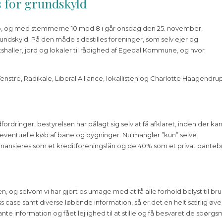
 for grundskyld
ub, og med stemmerne 10 mod 8 i går onsdag den 25. november,
rundskyld. På den måde sidestilles foreninger, som selv ejer og
tshaller, jord og lokaler til rådighed af Egedal Kommune, og hvor
stre, Radikale, Liberal Alliance, lokallisten og Charlotte Haagendrup
rdringer, bestyrelsen har pålagt sig selv at få afklaret, inden der ka
s eventuelle køb af bane og bygninger. Nu mangler ”kun” selve
l finansieres som et kreditforeningslån og de 40% som et privat panteb
 og selvom vi har gjort os umage med at få alle forhold belyst til br
ess case samt diverse løbende information, så er det en helt særlig øve
nte information og fået lejlighed til at stille og få besvaret de spørgs