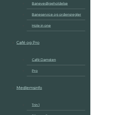
Banevedligeholdelse
Baneservice og ordensregler
Hole in one
Café og Pro
Café Damsten
Pro
Medlemsinfo
Trin 1