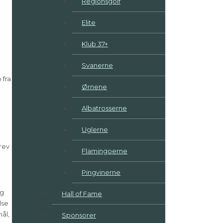
Regionsgolf
Elite
Klub 37+
Svanerne
 fra
Ørnene
Albatrosserne
n
Uglerne
rev
Flamingoerne
Pingvinerne
ug
Hall of Fame
lse
mål,
Sponsorer