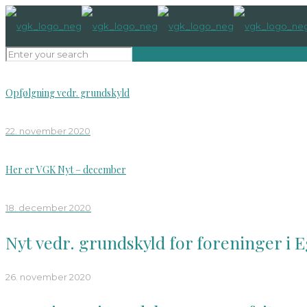
Opfølgning vedr. grundskyld
22. november 2020
Her er VGK Nyt – december
18. december 2020
Nyt vedr. grundskyld for foreninger 
26. november 2020