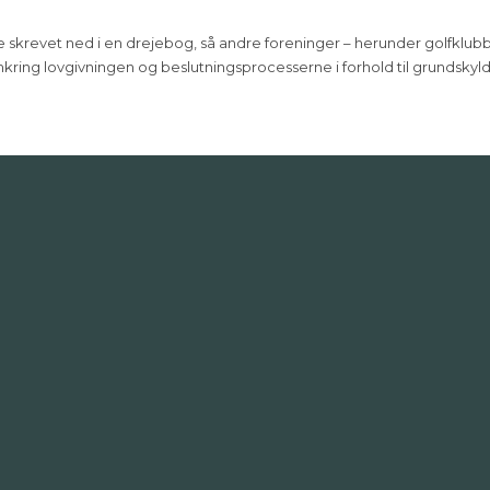
ve skrevet ned i en drejebog, så andre foreninger – herunder golfklub
kring lovgivningen og beslutningsprocesserne i forhold til grundskyl