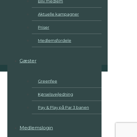
Bliv medlem
Aktuelle kampagner
Priser
Medlemsfordele
Gæster
Greenfee
Kørselsvejledning
Pay & Play på Par 3 banen
Medlemslogin