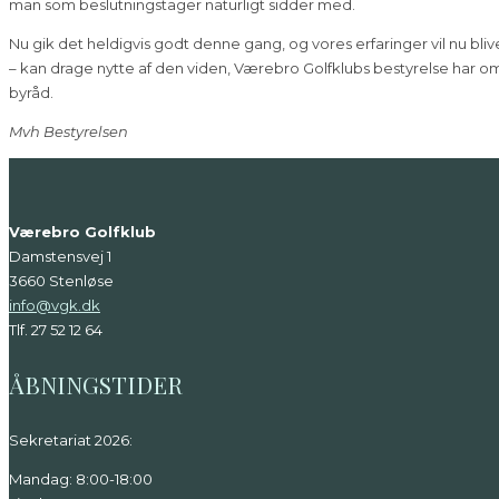
man som beslutningstager naturligt sidder med.
Nu gik det heldigvis godt denne gang, og vores erfaringer vil nu bli
– kan drage nytte af den viden, Værebro Golfklubs bestyrelse har om
byråd.
Mvh
Bestyrelsen
Værebro Golfklub
Damstensvej 1
3660 Stenløse
info@vgk.dk
Tlf. 27 52 12 64
ÅBNINGSTIDER
Sekretariat 2026:
Mandag: 8:00-18:00