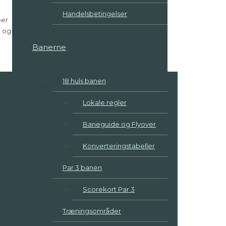
Handelsbetingelser
ber
d og
Banerne
18 huls banen
Lokale regler
Baneguide og Flyover
Konverteringstabeller
Par 3 banen
Scorekort Par 3
Træningsområder