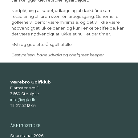
vanskeliggør det retableringsarbejdet.
Nedpløjning af kabel, udlægning af dækbånd samt
retablering af furen sker i én arbejdsgang. Generne for
golferne vil derfor være minimale, og det vil ikke være
nødvendigt at lukke banen og kun i enkelte tilfælde, kan
det være nødvendigt at lukke et hul i et par timer.
Mvh og god efterårsgolf til alle
Bestyrelsen, baneudvalg og chefgreenkeeper
Værebro Golfklub
Damstensvej 1
3660 Stenløse
info@vgk.dk
Tlf. 27 52 12 64
ÅBNINGSTIDER
Sekretariat 2026: