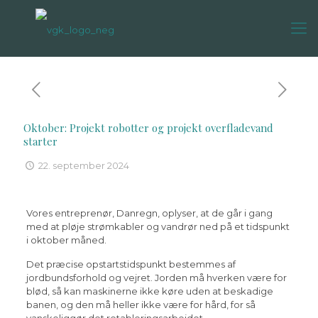
Oktober: Projekt robotter og projekt overfladevand
starter
22. september 2024
Vores entreprenør, Danregn, oplyser, at de går i gang
med at pløje strømkabler og vandrør ned på et tidspunkt
i oktober måned.
Det præcise opstartstidspunkt bestemmes af
jordbundsforhold og vejret. Jorden må hverken være for
blød, så kan maskinerne ikke køre uden at beskadige
banen, og den må heller ikke være for hård, for så