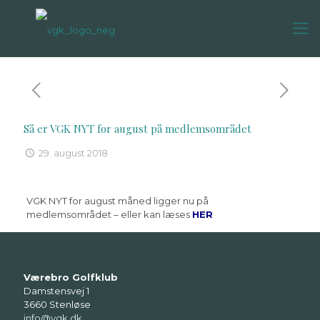
Så er VGK NYT for august på medlemsområdet
29. august 2018
VGK NYT for august måned ligger nu på
medlemsområdet – eller kan læses
HER
Værebro Golfklub
Damstensvej 1
3660 Stenløse
info@vgk.dk