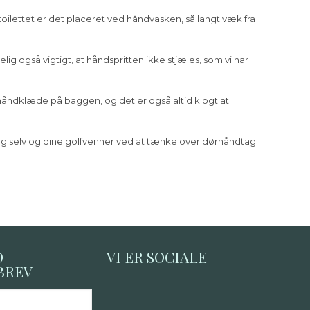
oilettet er det placeret ved håndvasken, så langt væk fra
lig også vigtigt, at håndspritten ikke stjæles, som vi har
t håndklæde på baggen, og det er også altid klogt at
dig selv og dine golfvenner ved at tænke over dørhåndtag
D
VI ER SOCIALE
BREV