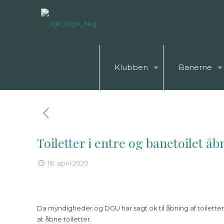
Klubben
Banerne
Toiletter i entre og banetoilet å
18. april 2020
Da myndigheder og DGU har sagt ok til åbning af toiletter 
at åbne toiletter.