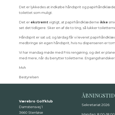
Det er lykkedes at indkøbe håndsprit og papirhåndklæder. 
toilettet som muligt.
Det er
ekstremt
vigtigt, at papirhåndklæderne
ikke
smid
set det tidligere. Sker en af de to ting, så lukker toilet
Håndsprit er sat ud, og lørdag får vi leveret papirhåndklæ
medbringe sin egen håndsprit, hvis nu dispenseren er tom
Vi har mandag møde med Friis rengøring, og det er planen
med mere, når du benytter toiletterne. Engangshandsker ell
Mvh
Bestyrelsen
ÅBNINGSTI
Værebro Golfklub
Sekretariat 2026:
Damstensvej 1
3660 Stenløse
Mandag: 8:00-18:00