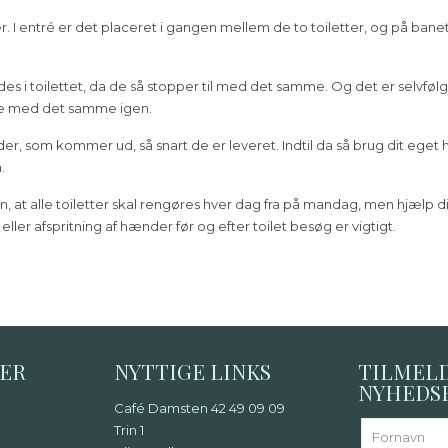
I entré er det placeret i gangen mellem de to toiletter, og på banet
es i toilettet, da de så stopper til med det samme. Og det er selvfølge
terne med det samme igen.
der, som kommer ud, så snart de er leveret. Indtil da så brug dit ege
.
, at alle toiletter skal rengøres hver dag fra på mandag, men hjælp 
er afspritning af hænder før og efter toilet besøg er vigtigt.
DER
NYTTIGE LINKS
TILMEL
NYHEDS
Café Damsten 42 49 09 09
Trin 1