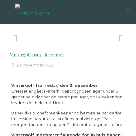
Vintergolf fra 2. december
29. november 2022
Vintergolf fra fredag den 2. december
Græsset er gået i vinterhi, vejrprognosen siger under 5
grader hele døgnet de næste par uger, og i weekenden
krydres det hele med frost.
Baneudvalg, chefgreenkeeper og bestyrelse har derfor i
fællesskab besluttet, at vi går over til vintergolf fra
morgenstunden fredag den 2. december og indtil foråret:
Vintergolf indebærer følgende for 18 huls banen: