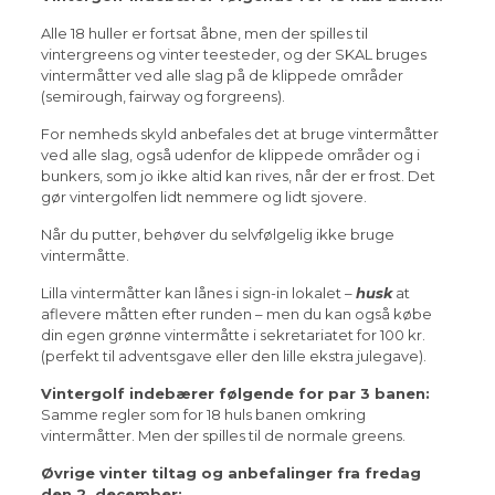
Alle 18 huller er fortsat åbne, men der spilles til
vintergreens og vinter teesteder, og der SKAL bruges
vintermåtter ved alle slag på de klippede områder
(semirough, fairway og forgreens).
For nemheds skyld anbefales det at bruge vintermåtter
ved alle slag, også udenfor de klippede områder og i
bunkers, som jo ikke altid kan rives, når der er frost. Det
gør vintergolfen lidt nemmere og lidt sjovere.
Når du putter, behøver du selvfølgelig ikke bruge
vintermåtte.
Lilla vintermåtter kan lånes i sign-in lokalet –
husk
at
aflevere måtten efter runden – men du kan også købe
din egen grønne vintermåtte i sekretariatet for 100 kr.
(perfekt til adventsgave eller den lille ekstra julegave).
Vintergolf indebærer følgende for par 3 banen:
Samme regler som for 18 huls banen omkring
vintermåtter. Men der spilles til de normale greens.
Øvrige vinter tiltag og anbefalinger fra fredag
den 2. december: