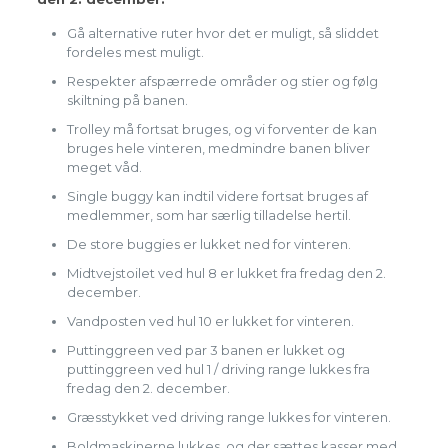
Gå alternative ruter hvor det er muligt, så sliddet
fordeles mest muligt.
Respekter afspærrede områder og stier og følg
skiltning på banen.
Trolley må fortsat bruges, og vi forventer de kan
bruges hele vinteren, medmindre banen bliver
meget våd.
Single buggy kan indtil videre fortsat bruges af
medlemmer, som har særlig tilladelse hertil.
De store buggies er lukket ned for vinteren.
Midtvejstoilet ved hul 8 er lukket fra fredag den 2.
december.
Vandposten ved hul 10 er lukket for vinteren.
Puttinggreen ved par 3 banen er lukket og
puttinggreen ved hul 1 / driving range lukkes fra
fredag den 2. december.
Græsstykket ved driving range lukkes for vinteren.
Boldmaskinerne lukkes, og der sættes kasser med