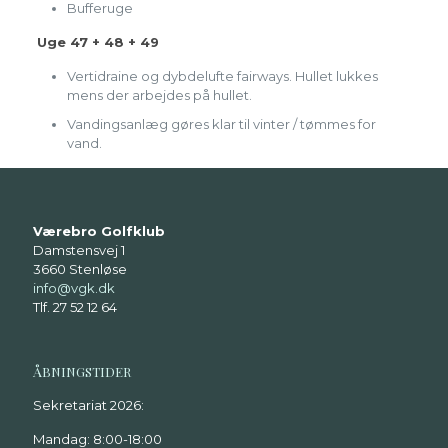
Bufferuge
Uge 47 + 48 + 49
Vertidraine og dybdelufte fairways. Hullet lukkes
mens der arbejdes på hullet.
Vandingsanlæg gøres klar til vinter / tømmes for
vand.
Værebro Golfklub
Damstensvej 1
3660 Stenløse
info@vgk.dk
Tlf. 27 52 12 64
ÅBNINGSTIDER
Sekretariat 2026:
Mandag: 8:00-18:00