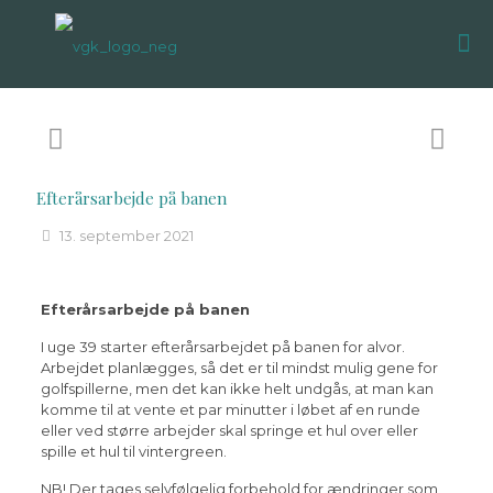
Efterårsarbejde på banen
13. september 2021
Efterårsarbejde på banen
I uge 39 starter efterårsarbejdet på banen for alvor.
Arbejdet planlægges, så det er til mindst mulig gene for
golfspillerne, men det kan ikke helt undgås, at man kan
komme til at vente et par minutter i løbet af en runde
eller ved større arbejder skal springe et hul over eller
spille et hul til vintergreen.
NB! Der tages selvfølgelig forbehold for ændringer som