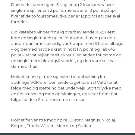
Danmarksturneringen: 3 singler og 2 foursomes, hvor
singlerne spiller om 2 point, mens der er 3 point på spil i
hver af de to foursomes, dvs. der er 12 point i alt, der skal
fordeles.
Og Værebro vinder rimelig overbevisende 10-2. Først
kom en singlematch og en foursome i hus, og da den
anden foursome samtidig var 3 oppe med 3 huller tilbage
– og dermed havde sikret mindst 1½ point og i alt 6½
point – så var sejren reelt sikret. Den anden foursome og
en single mere blev også vundet, og den sikre sejr var
dermed i hus.
Holdet kunne glæde sig over stor opbakning fra
adskillige VGK’ere, der havde taget turen til Vallø for at
følge med og støtte holdet undervejs. Stort tillykke med
en flot sæson og med oprykningen, og vi ser frem til at
følge holdet i 2. division i næste sæson.
Holdet fra venstre mod højre: Gustav, Magnus, Nikolaj,
Kasper, Troels, William, Morten og Stefan.