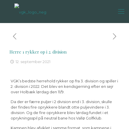
Herre 1 rykker op i 2. division
12. september 2021
VGK’s bedste herrehold rykker op fra 3. division og spiller i
2. division i 2022. Det blev en kendsgerning efter en sejr
over Holbæk lørdag den 11/9.
Da der er færre puljer i 2 division end i 3. division, skulle
der findes fire oprykkere blandt otte puljevindere i 3.
division. Og de fire oprykkere blev lørdag fundet i et
oprykningsspil på neutral bane hos Vallø Golfklub.
Kampen blev afviklet i samme format, som kampene i