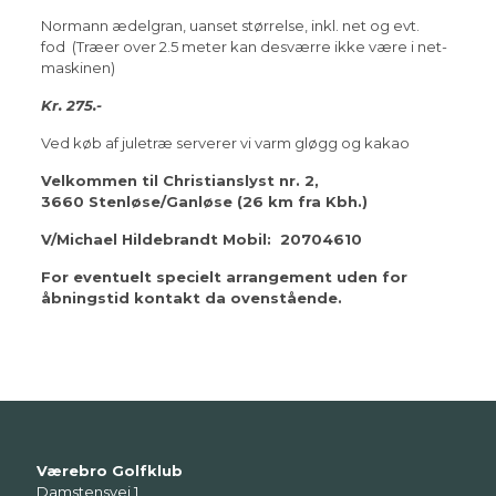
Normann ædelgran, uanset størrelse, inkl. net og evt.
fod (Træer over 2.5 meter kan desværre ikke være i net-
maskinen)
Kr. 275.-
Ved køb af juletræ serverer vi varm gløgg og kakao
Velkommen til Christianslyst nr. 2,
3660
Stenløse/Ganløse (26 km fra Kbh.)
V/Michael Hildebrandt Mobil: 20704610
For eventuelt specielt arrangement uden for
åbningstid kontakt da ovenstående.
Værebro Golfklub
Damstensvej 1