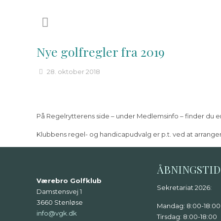
Nye golfregler fra 2019
28. oktober 2018
På Regelrytterens side – under Medlemsinfo – finder du en li
Klubbens regel- og handicapudvalg er p.t. ved at arranger
ÅBNINGSTI
Værebro Golfklub
Sekretariat 2026:
Damstensvej 1
3660 Stenløse
Mandag: 8:00-18:00
info@vgk.dk
Tirsdag: 8:00-18:00