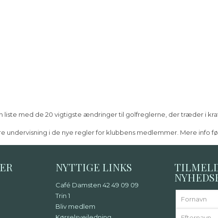
ste med de 20 vigtigste ændringer til golfreglerne, der træder i kraft 
e undervisning i de nye regler for klubbens medlemmer. Mere info føl
DER
NYTTIGE LINKS
TILMEL
NYHEDS
Café Damsten 42 49 09 09
Trin 1
Bliv medlem
Kørselsvejledning