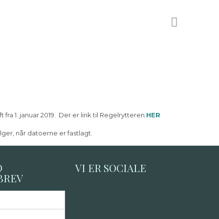
fra 1. januar 2019. Der er link til Regelrytteren
HER
ger, når datoerne er fastlagt.
D
VI ER SOCIALE
BREV