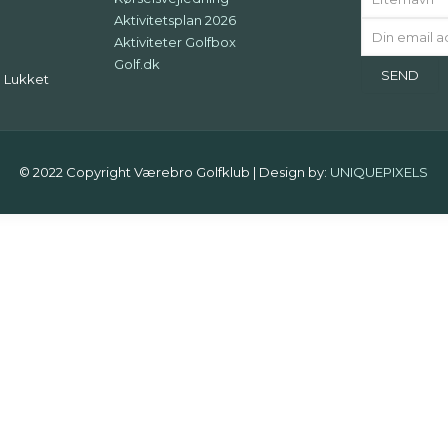
Aktivitetsplan 2026
Aktiviteter Golfbox
Golf.dk
: Lukket
© 2022 Copyright Værebro Golfklub | Design by:
UNIQUEPIXELS