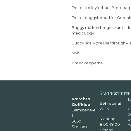
Der er trolleyforbud. Bærebag 
Der er buggyforbud for Green
Buggy må kun bruges kun til de 
med buggy.
Buggy skal køre i semirough – s
Mvh.
Greenkeeperne
ÅBNINGSTIDER
N
Værebro
L
Sekretariat
Golfklub
2026:
C
Damstensvej
D
1
Mandag:
4
3660
8:00-18:00
Tr
Stenløse
Tirsdag: