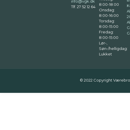
B
info@vgk.dk
8:00-18:00
K
Tlf. 27 52 12 64
Onsdag:
A
8:00-16:00
2
Torsdag:
A
8:00-15:00
G
Fredag:
G
8:00-15:00
Lør-,
Søn-/helligdag:
Lukket
© 2022 Copyright Værebro 