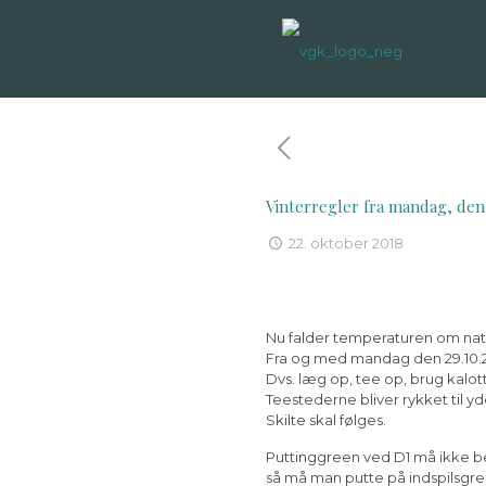
Vinterregler fra mandag, den 
22. oktober 2018
Nu falder temperaturen om nat
Fra og med mandag den 29.10.201
Dvs. læg op, tee op, brug kalot
Teestederne bliver rykket til y
Skilte skal følges.
Puttinggreen ved D1 må ikke beny
så må man putte på indspilsgre