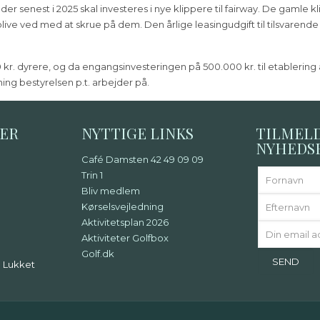
er senest i 2025 skal investeres i nye klippere til fairway. De gamle kl
ve ved med at skrue på dem. Den årlige leasingudgift til tilsvarende k
000 kr. dyrere, og da engangsinvesteringen på 500.000 kr. til etablerin
ing bestyrelsen p.t. arbejder på.
DER
NYTTIGE LINKS
TILMEL
NYHEDS
Café Damsten 42 49 09 09
Trin 1
Bliv medlem
Kørselsvejledning
Aktivitetsplan 2026
Aktiviteter Golfbox
Golf.dk
: Lukket