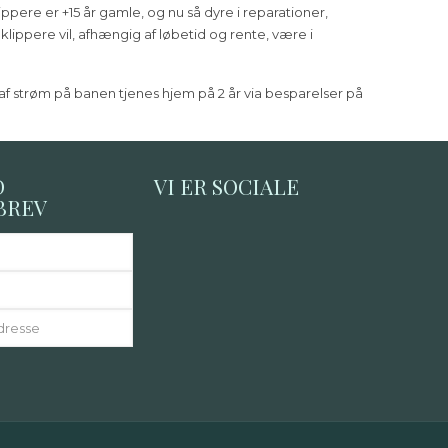
ippere er +15 år gamle, og nu så dyre i reparationer,
lippere vil, afhængig af løbetid og rente, være i
g af strøm på banen tjenes hjem på 2 år via besparelser på
D
VI ER SOCIALE
BREV