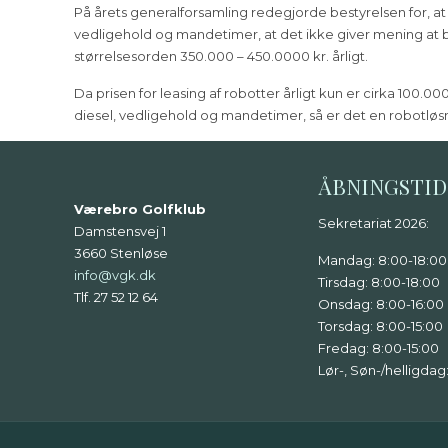
På årets generalforsamling redegjorde bestyrelsen for, at d
vedligehold og mandetimer, at det ikke giver mening at bli
størrelsesorden 350.000 – 450.0000 kr. årligt.
Da prisen for leasing af robotter årligt kun er cirka 100.
diesel, vedligehold og mandetimer, så er det en robotløsn
ÅBNINGSTI
Værebro Golfklub
Sekretariat 2026:
Damstensvej 1
3660 Stenløse
Mandag: 8:00-18:00
info@vgk.dk
Tirsdag: 8:00-18:00
Tlf. 27 52 12 64
Onsdag: 8:00-16:00
Torsdag: 8:00-15:00
Fredag: 8:00-15:00
Lør-, Søn-/helligdag