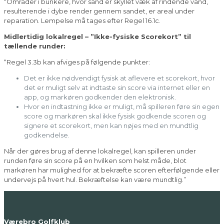
“Områder i bunkere, hvor sand er skyllet væk af rindende vand,
resulterende i dybe render gennem sandet, er areal under
reparation. Lempelse må tages efter Regel 16.1c.
Midlertidig lokalregel – ”Ikke-fysiske Scorekort” til
tællende runder:
“Regel 3.3b kan afviges på følgende punkter:
Det er ikke nødvendigt fysisk at aflevere et scorekort, hvor
det er muligt selv at indtaste sin score via internet eller en
app, og markøren godkender den elektronisk.
Hvor en indtastning ikke er muligt, må spilleren føre sin egen
score og markøren skal ikke fysisk godkende scoren og
signere et scorekort, men kan nøjes med en mundtlig
godkendelse.
Når der gøres brug af denne lokalregel, kan spilleren under
runden føre sin score på en hvilken som helst måde, blot
markøren har mulighed for at bekræfte scoren efterfølgende eller
undervejs på hvert hul. Bekræftelse kan være mundtlig.”
Værebro Golfklub