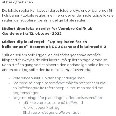
at beskytte banen.
De lokale regler kan læses i deres fulde ordlyd under banerne / 18
huls banen / Lokale regler, men herunder er de midlertidige lokale
regler, der supplerer de almindelige lokale regler:
Midlertidige lokale regler for Værebro Golfklub:
Gældende fra 12. oktober 2022
Midlertidig lokal regel – ”Oplæg inden for en
køllelængde” Baseret på DGU Standard lokalregel E-3:
“Når en spillers bold ligger i en del af
det generelle område
,
klippet til fairwayhøjde eller lavere, må spilleren tage lempelse
uden straf én gang ved at placere den oprindelige bold eller en
anden bold i og spille den fra dette
lempelsesområde
:
Referencepunkt: Boldens oprindelige sted.
Størrelse af lempelsesområdet målt fra referencepunkt:
en
køllelængde
fra referencepunktet, men med disse
begrænsninger:
Begrænsninger for placeringen af lempelsesområdet:
Må ikke være tættere på
hullet
end
referencepunktet, og
Skal være i
det generelle område
.