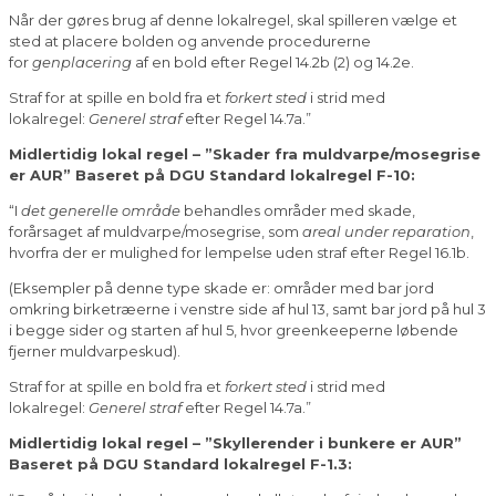
Når der gøres brug af denne lokalregel, skal spilleren vælge et
sted at placere bolden og anvende procedurerne
for
genplacering
af en bold efter Regel 14.2b (2) og 14.2e.
Straf for at spille en bold fra et
forkert sted
i strid med
lokalregel:
Generel straf
efter Regel 14.7a.”
Midlertidig lokal regel – ”Skader fra muldvarpe/mosegrise
er AUR” Baseret på DGU Standard lokalregel F-10:
“I
det generelle område
behandles områder med skade,
forårsaget af muldvarpe/mosegrise, som
areal under reparation
,
hvorfra der er mulighed for lempelse uden straf efter Regel 16.1b.
(Eksempler på denne type skade er: områder med bar jord
omkring birketræerne i venstre side af hul 13, samt bar jord på hul 3
i begge sider og starten af hul 5, hvor greenkeeperne løbende
fjerner muldvarpeskud).
Straf for at spille en bold fra et
forkert sted
i strid med
lokalregel:
Generel straf
efter Regel 14.7a.”
Midlertidig lokal regel – ”Skyllerender i bunkere er AUR”
Baseret på DGU Standard lokalregel F-1.3: