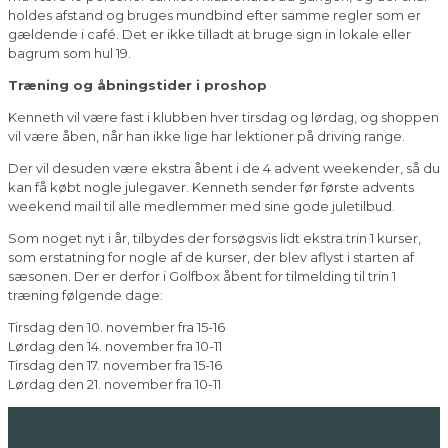
holdes afstand og bruges mundbind efter samme regler som er
gældende i café. Det er ikke tilladt at bruge sign in lokale eller
bagrum som hul 19.
Træning og åbningstider i proshop
Kenneth vil være fast i klubben hver tirsdag og lørdag, og shoppen
vil være åben, når han ikke lige har lektioner på driving range.
Der vil desuden være ekstra åbent i de 4 advent weekender, så du
kan få købt nogle julegaver. Kenneth sender før første advents
weekend mail til alle medlemmer med sine gode juletilbud.
Som noget nyt i år, tilbydes der forsøgsvis lidt ekstra trin 1 kurser,
som erstatning for nogle af de kurser, der blev aflyst i starten af
sæsonen. Der er derfor i Golfbox åbent for tilmelding til trin 1
træning følgende dage:
Tirsdag den 10. november fra 15-16
Lørdag den 14. november fra 10-11
Tirsdag den 17. november fra 15-16
Lørdag den 21. november fra 10-11