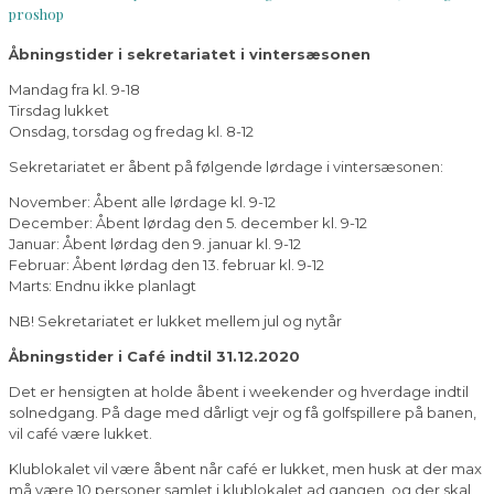
proshop
Åbningstider i sekretariatet i vintersæsonen
Mandag fra kl. 9-18
Tirsdag lukket
Onsdag, torsdag og fredag kl. 8-12
Sekretariatet er åbent på følgende lørdage i vintersæsonen:
November: Åbent alle lørdage kl. 9-12
December: Åbent lørdag den 5. december kl. 9-12
Januar: Åbent lørdag den 9. januar kl. 9-12
Februar: Åbent lørdag den 13. februar kl. 9-12
Marts: Endnu ikke planlagt
NB! Sekretariatet er lukket mellem jul og nytår
Åbningstider i Café indtil 31.12.2020
Det er hensigten at holde åbent i weekender og hverdage indtil
solnedgang. På dage med dårligt vejr og få golfspillere på banen,
vil café være lukket.
Klublokalet vil være åbent når café er lukket, men husk at der max
må være 10 personer samlet i klublokalet ad gangen, og der skal